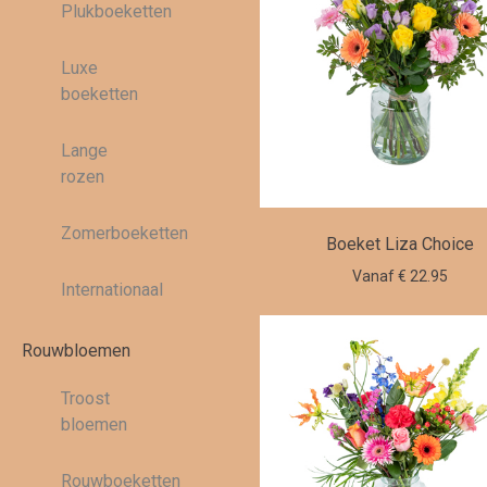
Plukboeketten
Luxe
boeketten
Lange
rozen
Zomerboeketten
Boeket Liza Choice
Vanaf € 22.95
Internationaal
Rouwbloemen
Troost
bloemen
Rouwboeketten