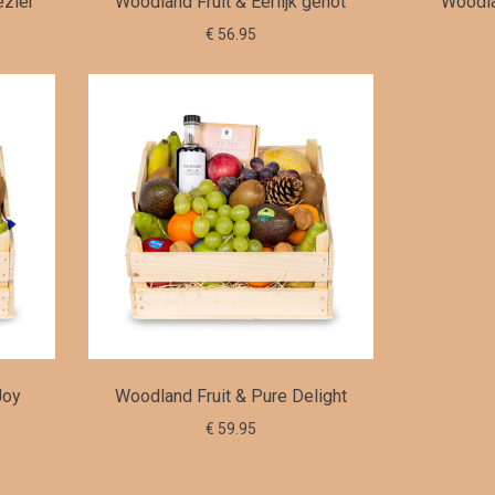
ezier
Woodland Fruit & Eerlijk genot
Woodla
€ 56.95
Joy
Woodland Fruit & Pure Delight
€ 59.95