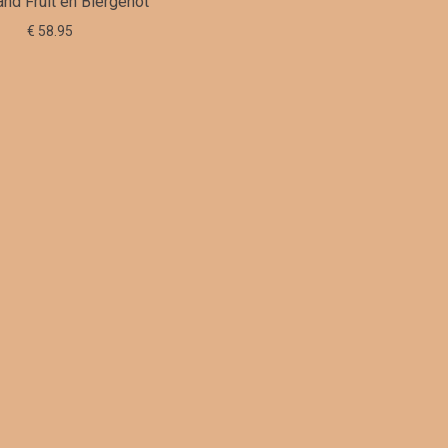
nd Fruit en Biergenot
€ 58.95