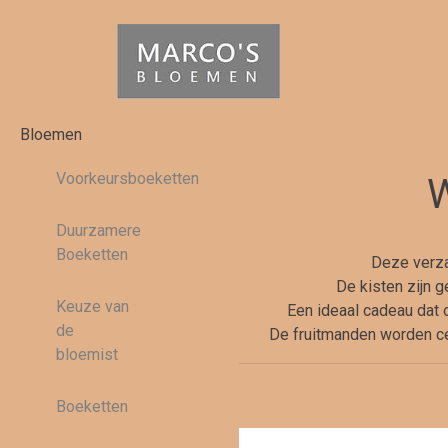
Bloemen
Voorkeursboeketten
W
Duurzamere
Boeketten
Deze verza
De kisten zijn g
Keuze van
Een ideaal cadeau dat 
de
De fruitmanden worden cen
bloemist
Boeketten