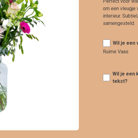
Perfect voor wie
om een vleugje v
interieur. Subti
samengesteld.
Wil je een
Ruime Vaas
Wil je een
tekst?